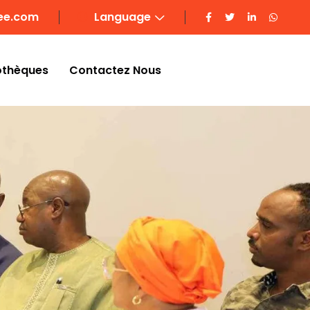
ee.com
Language
othèques
Contactez Nous