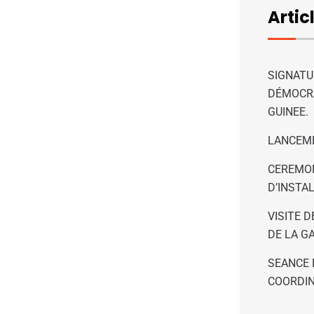
Artic
SIGNATU
DÉMOCRA
GUINEE.
LANCEME
CEREMON
D’INSTA
VISITE 
DE LA G
SEANCE 
COORDIN