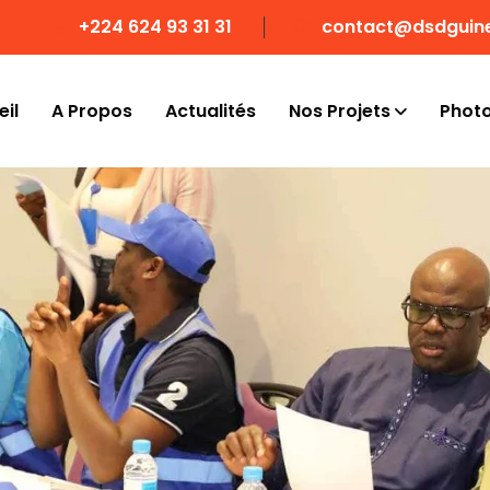
+224 624 93 31 31
contact@dsdguin
il
A Propos
Actualités
Nos Projets
Phot