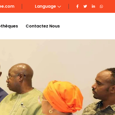
ee.com
Language
othèques
Contactez Nous