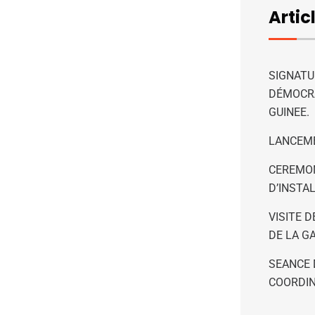
Artic
SIGNATU
DÉMOCRA
GUINEE.
LANCEME
CEREMON
D’INSTA
VISITE 
DE LA G
SEANCE 
COORDIN