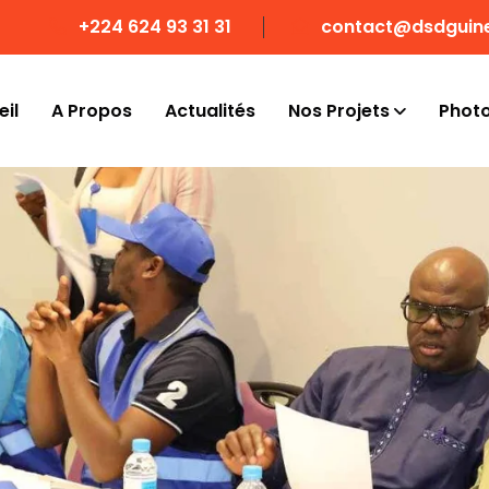
+224 624 93 31 31
contact@dsdguin
il
A Propos
Actualités
Nos Projets
Phot