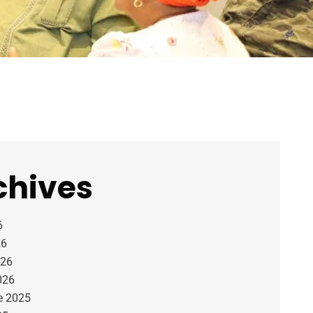
chives
6
26
026
026
e 2025