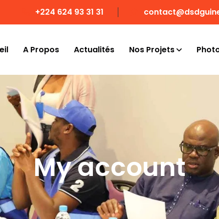
+224 624 93 31 31
contact@dsdguin
il
A Propos
Actualités
Nos Projets
Phot
My account